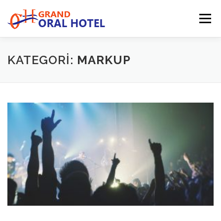
İçeriğe
geç
Menü
GRAND ORAL HOTEL
ULAŞIM
LOKASYON
KATEGORI:
MARKUP
ODALAR
GALERI
İLETIŞIM